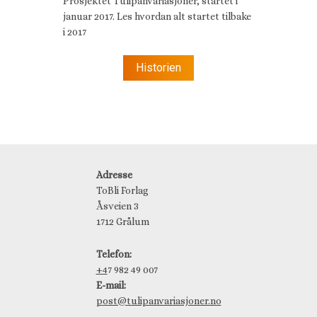
Prosjektet Tulipanvariasjoner, startet i
januar 2017. Les hvordan alt startet tilbake
i 2017
Historien
Adresse
ToBli Forlag
Åsveien 3
1712 Grålum
Telefon:
+4
7 982 49 007
E-mail:
p
ost@tulipanvariasjoner.no